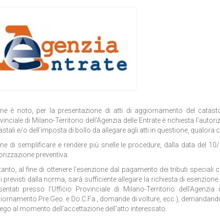
e è noto, per la presentazione di atti di aggiornamento del catasto 
inciale di Milano-Territorio dell'Agenzia delle Entrate è richiesta l’autori
astali e/o dell’imposta di bollo da allegare agli atti in questione, qualora 
fine di semplificare e rendere più snelle le procedure, dalla data del 
orizzazione preventiva.
tanto, al fine di ottenere l’esenzione dal pagamento dei tributi speciali c
i previsti dalla norma, sarà sufficiente allegare la richiesta di esenzio
sentati presso l’Ufficio Provinciale di Milano-Territorio dell'Agenzia 
iornamento Pre.Geo. e Do.C.Fa., domande di volture, ecc.), demandando
iego al momento dell’accettazione dell’atto interessato.