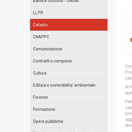
Bandi e concorsi - ONSAI
LL.PP.
Catasto
CNAPPC
Comunicazione
Contratti e compensi
Com
Prov
Cultura
cat
Edilizia e sostenibilita' ambientale
Al 
aut
Forense
Per
cas
Formazione
pre
agg
Opere pubbliche
din