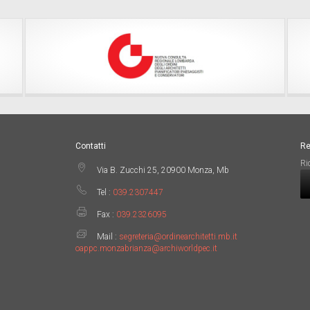
Contatti
Re
Ri
Via B. Zucchi 25, 20900 Monza, Mb
Tel :
039.2307447
Fax :
039.2326095
Mail :
segreteria@ordinearchitetti.mb.it
oappc.monzabrianza@archiworldpec.it