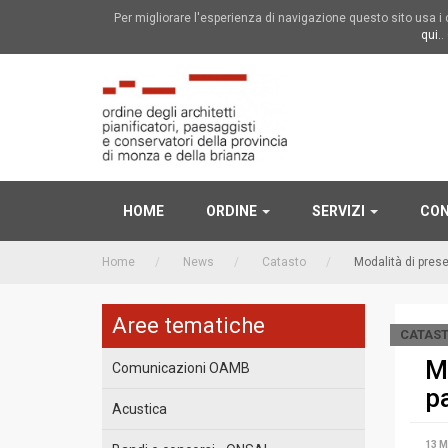
Per migliorare l'esperienza di navigazione questo sito usa 
qui.
.
HOME
ORDINE
SERVIZI
CON
Home
News
Catasto
Modalità di prese
Aree tematiche
CATAS
Mo
Comunicazioni OAMB
pa
Acustica
13 