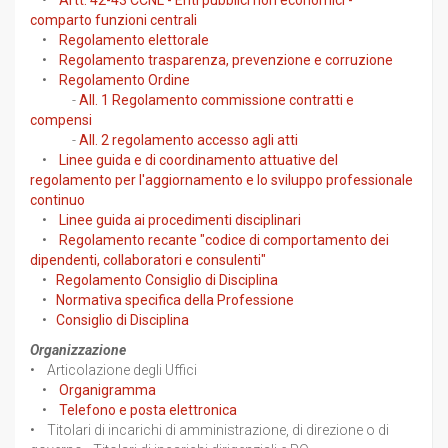
•
Artt. 42-43 CCNL - Enti pubblici non economici -
comparto funzioni centrali
•
Regolamento elettorale
•
Regolamento trasparenza, prevenzione e corruzione
•
Regolamento Ordine
-
All. 1 Regolamento commissione contratti e
compensi
-
All. 2 regolamento accesso agli atti
•
Linee guida e di coordinamento attuative del
regolamento per l'aggiornamento e lo sviluppo professionale
continuo
•
Linee guida ai procedimenti disciplinari
•
Regolamento recante "codice di comportamento dei
dipendenti, collaboratori e consulenti"
•
Regolamento Consiglio di Disciplina
•
Normativa specifica della Professione
•
Consiglio di Disciplina
Organizzazione
• Articolazione degli Uffici
•
Organigramma
•
Telefono e posta elettronica
• Titolari di incarichi di amministrazione, di direzione o di