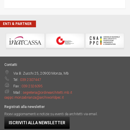
ENTI & PARTNER
Contatti
Via B. Zucchi 25, 20900 Monza, Mb
Tel :
039.2307447
Fax :
039.2326095
Mail :
segreteria@ordinearchitetti.mb.it
oappc.monzabrianza@archiworldpec.it
Registrati alla newsletter
Ricevi aggiornamenti e notizie su eventi da architetti via email.
ISCRIVITI ALLA NEWSLETTER