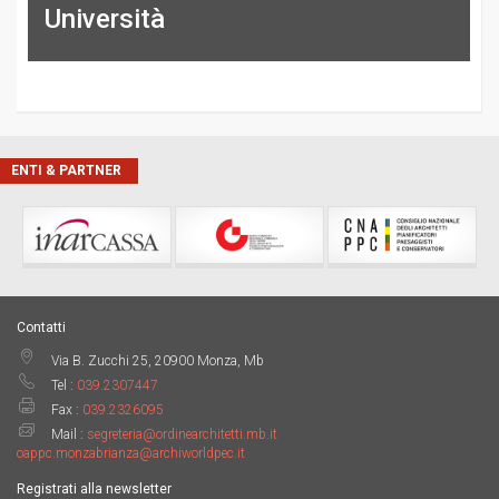
Università
ENTI & PARTNER
Contatti
Via B. Zucchi 25, 20900 Monza, Mb
Tel :
039.2307447
Fax :
039.2326095
Mail :
segreteria@ordinearchitetti.mb.it
oappc.monzabrianza@archiworldpec.it
Registrati alla newsletter