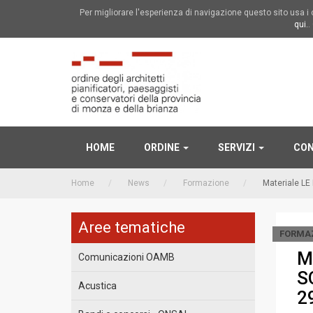
Per migliorare l'esperienza di navigazione questo sito usa 
qui.
.
HOME
ORDINE
SERVIZI
CON
Home
News
Formazione
Materiale LE
Aree tematiche
FORMA
M
Comunicazioni OAMB
S
Acustica
2