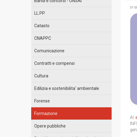
Bandi e concorsi - ONSAI
31 G
LL.PP.
Catasto
CNAPPC
Comunicazione
Contratti e compensi
Cultura
Edilizia e sostenibilita' ambientale
Forense
Formazione
Al
INF
Opere pubbliche
gen