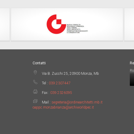
Contatti
Re
Ri
Via B. Zucchi 25, 20900 Monza, Mb
Tel :
039.2307447
Fax :
039.2326095
Mail :
segreteria@ordinearchitetti.mb.it
oappc.monzabrianza@archiworldpec.it