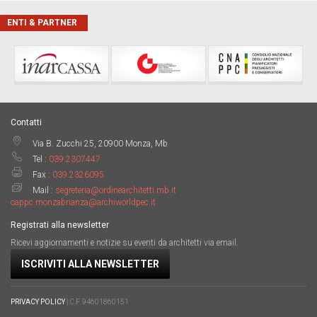
ENTI & PARTNER
Contatti
Via B. Zucchi 25, 20900 Monza, Mb
Tel :
039.2307447
Fax :
039.2326095
Mail :
segreteria@ordinearchitetti.mb.it
oappc.monzabrianza@archiworldpec.it
Registrati alla newsletter
Ricevi aggiornamenti e notizie su eventi da architetti via email.
ISCRIVITI ALLA NEWSLETTER
PRIVACY POLICY
| C.F. 94601860151