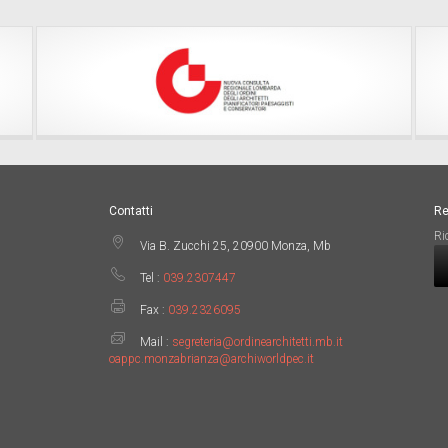
Contatti
Re
Ri
Via B. Zucchi 25, 20900 Monza, Mb
Tel :
039.2307447
Fax :
039.2326095
Mail :
segreteria@ordinearchitetti.mb.it
oappc.monzabrianza@archiworldpec.it