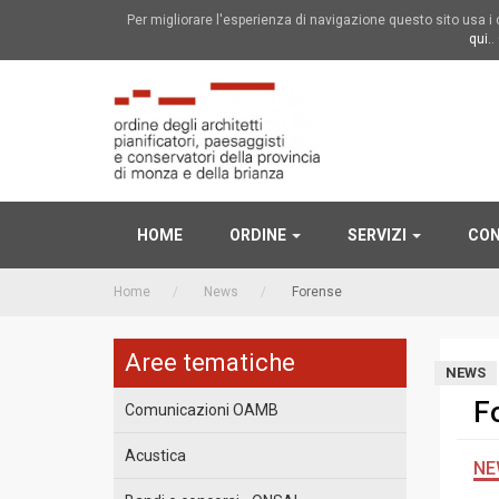
Per migliorare l'esperienza di navigazione questo sito usa 
qui.
.
HOME
ORDINE
SERVIZI
CON
Home
News
Forense
Aree tematiche
NEWS
F
Comunicazioni OAMB
Acustica
NE