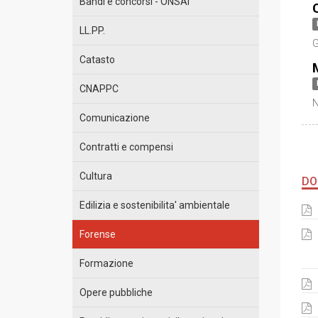
Bandi e concorsi - ONSAI
LL.PP.
G
Catasto
CNAPPC
N
Comunicazione
Contratti e compensi
Cultura
DO
Edilizia e sostenibilita' ambientale
Forense
Formazione
Opere pubbliche