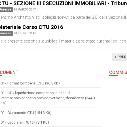
CTU - SEZIONE III ESECUZIONI IMMOBILIARI - Tribun
Forense
16 MARZO 2017
ent.mo Architetto Visti i solleciti ricevuti da parte dei G.E. della Sezione II
Materiale Corso CTU 2016
Forense
28 GIUGNO 2016
ella presente sezione si pubblica il materiale proiettato durante i sei in
< PREC
CUMENTI
COMMIS
04 - Format Compensi CTU (36.5 Kb)
03 - CTU liquidazione compenso in caso di
interruzione/sospensione/conversione/decadenza (544.3
Kb)
02 - Giuramento CTU (154.3 Kb)
01 - circolare n. 9/16 (78.1 Kb)