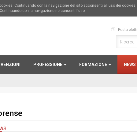
i cookies. Continuando con la navigazione del sito acconsenti all'uso dei cookies
 Continuando con la navigazione ne consenti l'uso.
Posta elett
VENZIONI
PROFESSIONE
FORMAZIONE
NEWS
orense
WS