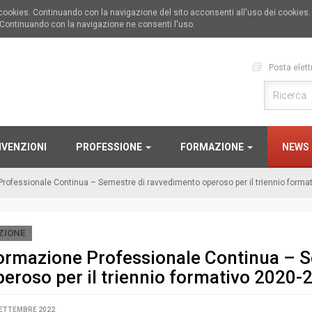
i cookies. Continuando con la navigazione del sito acconsenti all'uso dei cookies
 Continuando con la navigazione ne consenti l'uso.
Posta elett
VENZIONI
PROFESSIONE
FORMAZIONE
NEWS
rofessionale Continua – Semestre di ravvedimento operoso per il triennio forma
ZIONE
ormazione Professionale Continua – S
peroso per il triennio formativo 2020-
SETTEMBRE 2022