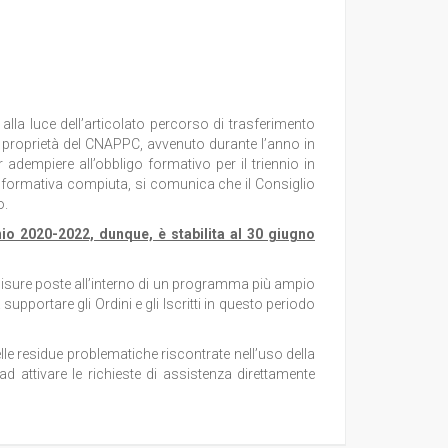
lla luce dell’articolato percorso di trasferimento
di proprietà del CNAPPC, avvenuto durante l’anno in
r adempiere all’obbligo formativo per il triennio in
tà formativa compiuta, si comunica che il Consiglio
o.
nio 2020-2022, dunque, è stabilita al 30 giugno
misure poste all’interno di un programma più ampio
 supportare gli Ordini e gli Iscritti in questo periodo
elle residue problematiche riscontrate nell’uso della
 ad attivare le richieste di assistenza direttamente