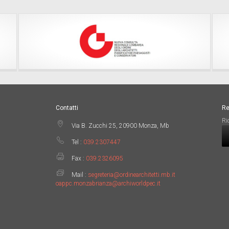
Contatti
Re
Ri
Via B. Zucchi 25, 20900 Monza, Mb
Tel :
039.2307447
Fax :
039.2326095
Mail :
segreteria@ordinearchitetti.mb.it
oappc.monzabrianza@archiworldpec.it