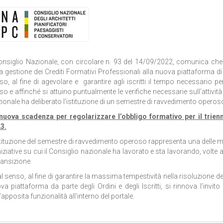
Consiglio Nazionale, con circolare n. 93 del 14/09/2022, comunica che a
la gestione dei Crediti Formativi Professionali alla nuova piattaforma 
so, al fine di agevolare e garantire agli iscritti il tempo necessario pe
so e affinché si attuino puntualmente le verifiche necessarie sull’attivi
ionale ha deliberato l’istituzione di un semestre di ravvedimento operos
nuova scadenza per regolarizzare l’obbligo formativo per il trien
3.
stituzione del semestre di ravvedimento operoso rappresenta una delle 
niziative su cui il Consiglio nazionale ha lavorato e sta lavorando, volte a
ransizione.
tal senso, al fine di garantire la massima tempestività nella risoluzione d
va piattaforma da parte degli Ordini e degli Iscritti, si rinnova l’invito
’apposita funzionalità all’interno del portale.