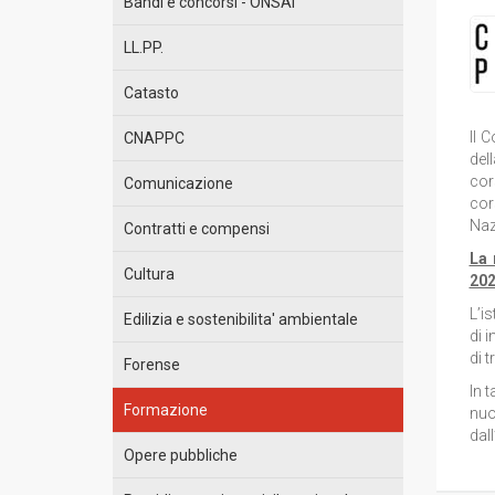
Bandi e concorsi - ONSAI
LL.PP.
Catasto
Il 
CNAPPC
del
cor
Comunicazione
cor
Naz
Contratti e compensi
La 
Cultura
202
L’i
Edilizia e sostenibilita' ambientale
di i
di t
Forense
In 
Formazione
nuo
dall
Opere pubbliche