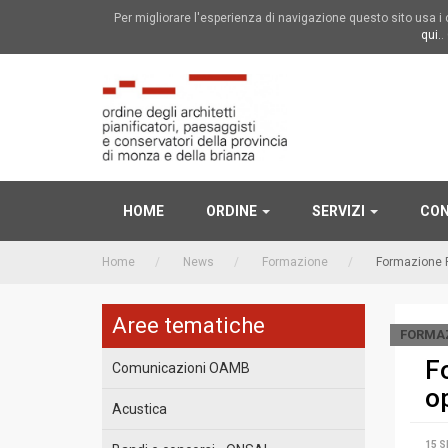
Per migliorare l'esperienza di navigazione questo sito usa 
qui.
.
HOME
ORDINE
SERVIZI
CON
Home
News
Formazione
Formazione P
Aree tematiche
FORMA
F
Comunicazioni OAMB
o
Acustica
15 