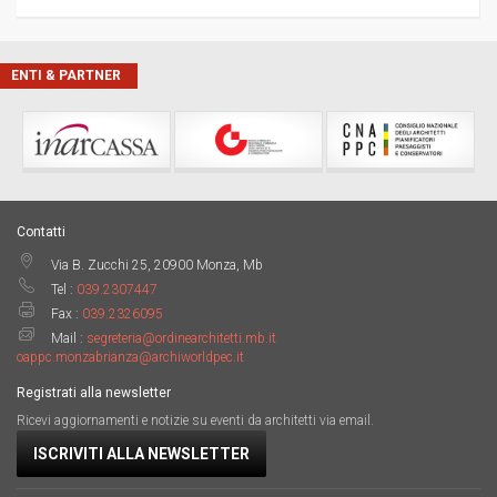
ENTI & PARTNER
Contatti
Via B. Zucchi 25, 20900 Monza, Mb
Tel :
039.2307447
Fax :
039.2326095
Mail :
segreteria@ordinearchitetti.mb.it
oappc.monzabrianza@archiworldpec.it
Registrati alla newsletter
Ricevi aggiornamenti e notizie su eventi da architetti via email.
ISCRIVITI ALLA NEWSLETTER