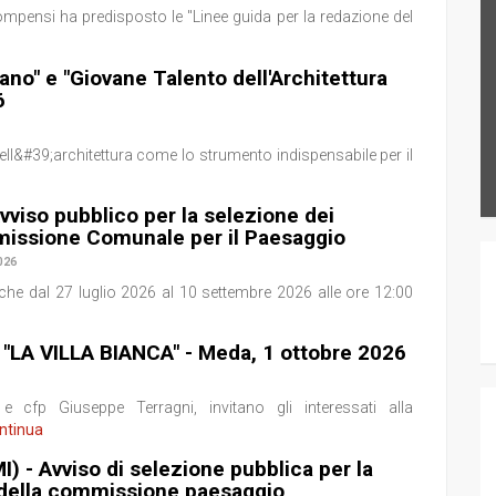
pensi ha predisposto le "Linee guida per la redazione del
iano" e "Giovane Talento dell'Architettura
6
ell&#39;architettura come lo strumento indispensabile per il
Avviso pubblico per la selezione dei
issione Comunale per il Paesaggio
026
che dal 27 luglio 2026 al 10 settembre 2026 alle ore 12:00
 "LA VILLA BIANCA" - Meda, 1 ottobre 2026
 Giuseppe Terragni, invitano gli interessati alla
ontinua
 - Avviso di selezione pubblica per la
della commissione paesaggio