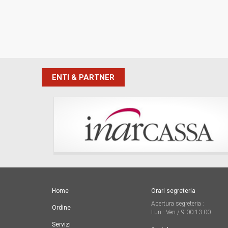
ENTI & PARTNER
Home
Orari segreteria
Apertura segreteria :
Ordine
Lun - Ven / 9:00-13:00
Servizi