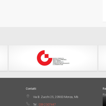
Contatti
Re
Ri
Via B. Zucchi 25, 20900 Monza, Mb
Tel :
039.2307447