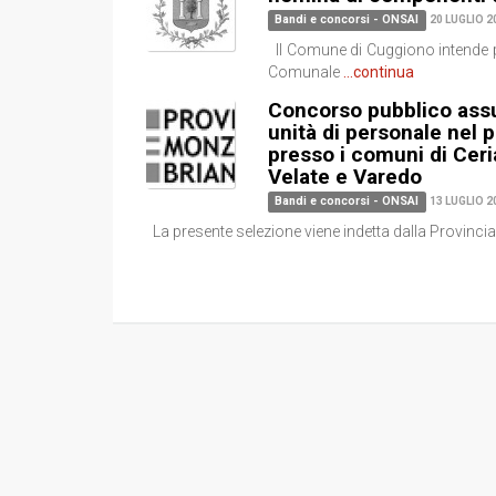
Bandi e concorsi - ONSAI
20 LUGLIO 2
Il Comune di Cuggiono intende pr
Comunale
...continua
Concorso pubblico assu
unità di personale nel p
presso i comuni di Cer
Velate e Varedo
Bandi e concorsi - ONSAI
13 LUGLIO 2
La presente selezione viene indetta dalla Provinci