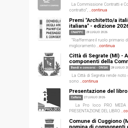
La Commissione Contratti e Com
contratto",
...continua
Premi "Architetto/a ital
italiana" - edizione 202
CNAPPC
28 LUGLIO 2026
"Riaffermare il ruolo primario d
miglioramento
...continua
Città di Segrate (MI) - 
componenti della Comm
Bandi e concorsi - ONSAI
28 LUGLIO 2
La Città di Segreta rende noto 
sono
...continua
Presentazione del libro
Cultura
27 LUGLIO 2026
La Pro loco PRO MEDA e cfp
PRESENTAZIONE DEL LIBRO
...c
Comune di Cuggiono (MI)
nomina di componenti 