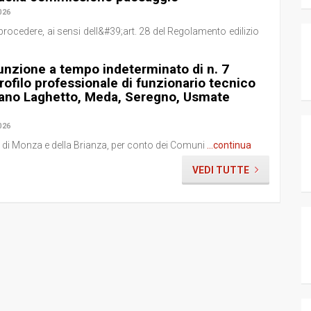
026
ocedere, ai sensi dell&#39;art. 28 del Regolamento edilizio
nzione a tempo indeterminato di n. 7
rofilo professionale di funzionario tecnico
iano Laghetto, Meda, Seregno, Usmate
026
a di Monza e della Brianza, per conto dei Comuni
...continua
VEDI TUTTE