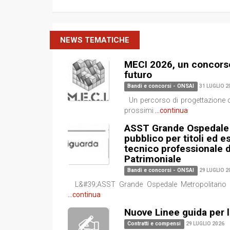
NEWS TEMATICHE
MECI 2026, un concorso 
futuro
Bandi e concorsi - ONSAI
31 LUGLIO 2
Un percorso di progettazione cond
prossimi
...continua
ASST Grande Ospedale 
pubblico per titoli ed e
tecnico professionale 
Patrimoniale
Bandi e concorsi - ONSAI
29 LUGLIO 2
L&#39;ASST Grande Ospedale Metropolitano Nig
...continua
Nuove Linee guida per l
Contratti e compensi
29 LUGLIO 2026