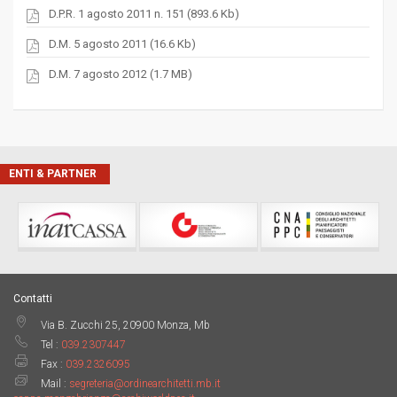
D.P.R. 1 agosto 2011 n. 151 (893.6 Kb)
D.M. 5 agosto 2011 (16.6 Kb)
D.M. 7 agosto 2012 (1.7 MB)
ENTI & PARTNER
Contatti
Via B. Zucchi 25, 20900 Monza, Mb
Tel :
039.2307447
Fax :
039.2326095
Mail :
segreteria@ordinearchitetti.mb.it