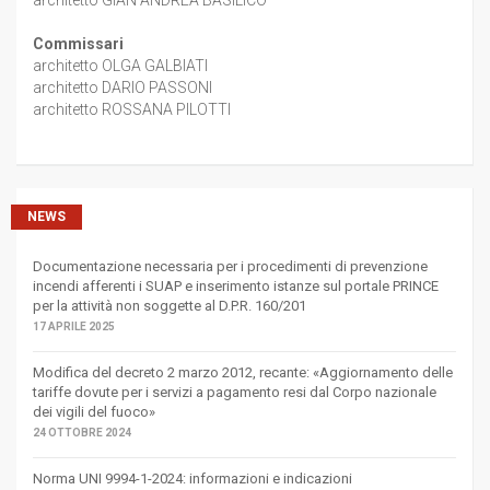
architetto GIAN ANDREA BASILICO
Commissari
architetto OLGA GALBIATI
architetto DARIO PASSONI
architetto ROSSANA PILOTTI
NEWS
Documentazione necessaria per i procedimenti di prevenzione
incendi afferenti i SUAP e inserimento istanze sul portale PRINCE
per la attività non soggette al D.P.R. 160/201
17 APRILE 2025
Modifica del decreto 2 marzo 2012, recante: «Aggiornamento delle
tariffe dovute per i servizi a pagamento resi dal Corpo nazionale
dei vigili del fuoco»
24 OTTOBRE 2024
Norma UNI 9994-1-2024: informazioni e indicazioni