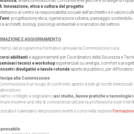
Acustica
, analisi prestazionali, comunità energetiche e strategie di riquali
4. Innovazione, etica e cultura del progetto
Mettiamo al centro la responsabilità sociale dell’architetto e il valore cul
Temi
: progettazione etica, rigenerazione urbana, paesaggio sostenibile, a
tra architetti, biologi, psicologi ambientali e ricercatori del settore.
RMAZIONE E AGGIORNAMENTO
’interno del programma formativo annuale la Commissione cura:
corsi abilitanti
e aggiornamenti per Coordinatori della Sicurezza e Tecnic
seminari tecnici e workshop
esperienziali su energia, comfort e proget
incontri divulgativi e tavole rotonde
aperte al pubblico, per diffondere u
tecipa alla Commissione
Commissione è un luogo di confronto aperto a tutti gli iscritti interessat
laborazioni.
itiamo i colleghi a segnalare c
asi studio, buone pratiche o tecnologie 
ruire insieme una rete di conoscenze utili per la professione e per il terri
nsulta il calendario dei prossimi eventi e corsi nella sezione
Formazione
ponsabile