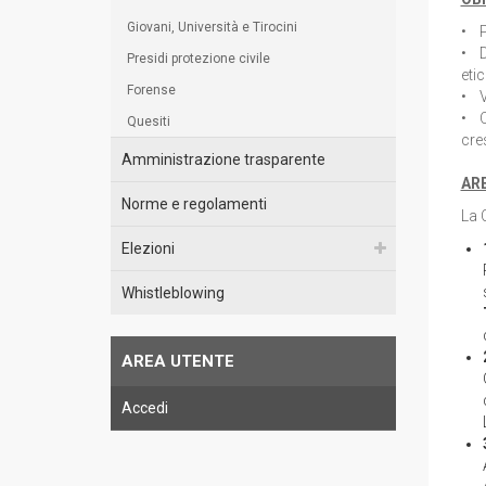
Giovani, Università e Tirocini
• P
• D
Presidi protezione civile
etic
Forense
• V
• O
Quesiti
cre
Amministrazione trasparente
ARE
Norme e regolamenti
La 
Elezioni
Whistleblowing
AREA UTENTE
Accedi