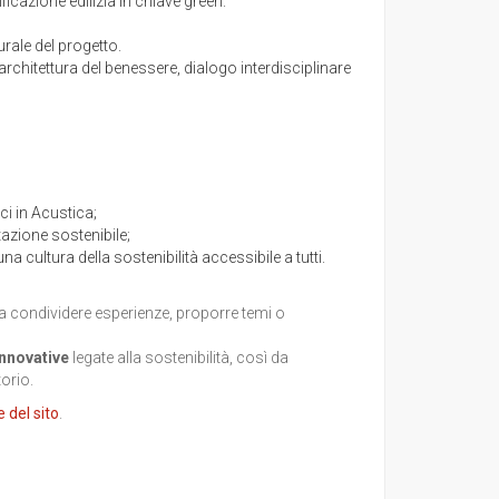
ficazione edilizia in chiave green.
turale del progetto.
rchitettura del benessere, dialogo interdisciplinare
i in Acustica;
tazione sostenibile;
na cultura della sostenibilità accessibile a tutti.
i a condividere esperienze, proporre temi o
innovative
legate alla sostenibilità, così da
torio.
 del sito
.