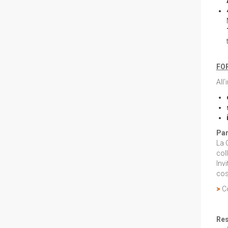
FO
All
Par
La 
col
Inv
cost
>
Co
Res