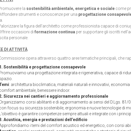
romuovere la
sostenibilità ambientale, energetica e sociale
come pri
iffondere strumenti e conoscenze per una
progettazione consapevol
a.
alorizzare la figura dell’architetto come professionista capace di coniugar
ffrire occasioni di
formazione continua
per supportare gli iscritti nel
scita personale.
E DI ATTIVITÀ
Commissione opera attraverso quattro aree tematiche principali, che rap
1. Sostenibilità e progettazione consapevole
Promuoviamo una progettazione integrata e rigenerativa, capace di ridurre
spazio.
Temi
: architettura bioclimatica, materiali naturali e innovativi, economia 
comfort ambientale, benessere indoor.
2. Sicurezza nei cantieri e aggiornamento professionale
Organizziamo corsi abilitanti e di aggiornamento ai sensi del D.Lgs. 81/0
con focus su sicurezza sostenibile, ergonomia e nuove tecnologie di mon
L’obiettivo è garantire competenze sempre attuali e integrate con i principi
3. Acustica, energia e prestazioni dell’edificio
Approfondiamo i temi del comfort acustico ed energetico, con corsi abil