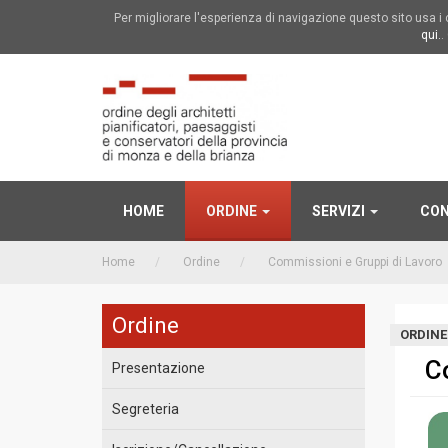
Per migliorare l'esperienza di navigazione questo sito usa 
qui.
.
HOME
ORDINE
SERVIZI
CON
Home
Ordine
Commissioni e Gruppi di Lavoro
Ordine
ORDINE
C
Presentazione
Segreteria