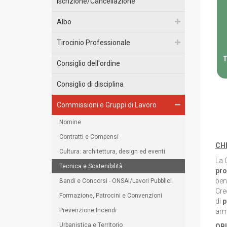
Iscrizione/Cancellazione
Albo
Tirocinio Professionale
Consiglio dell'ordine
Consiglio di disciplina
Commissioni e Gruppi di Lavoro
Nomine
Contratti e Compensi
CH
Cultura: architettura, design ed eventi
La 
Tecnica e Sostenibilità
pro
ben
Bandi e Concorsi - ONSAI/Lavori Pubblici
Cre
Formazione, Patrocini e Convenzioni
di
p
Prevenzione Incendi
arm
Urbanistica e Territorio
OBI