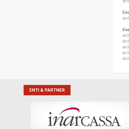
arc
Coo
arc
Co
arc
arc
arc
arc
arc
ENTI & PARTNER