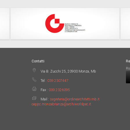
Contatti
Re
Ri
Via B. Zucchi 25, 20900 Monza, Mb
Tel :
039.2307447
Fax :
039.2326095
Mail :
segreteria@ordinearchitetti.mb.it
oappc.monzabrianza@archiworldpec.it