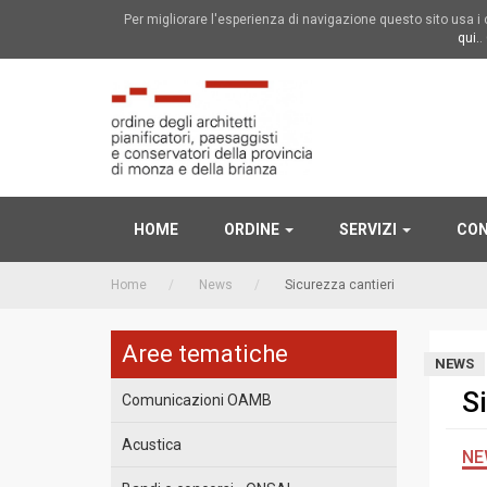
Per migliorare l'esperienza di navigazione questo sito usa 
qui.
.
HOME
ORDINE
SERVIZI
CON
Home
News
Sicurezza cantieri
Aree tematiche
NEWS
S
Comunicazioni OAMB
Acustica
NE