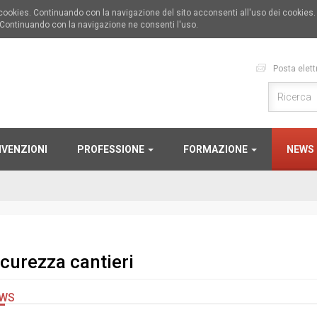
i cookies. Continuando con la navigazione del sito acconsenti all'uso dei cookies
 Continuando con la navigazione ne consenti l'uso.
Posta elett
VENZIONI
PROFESSIONE
FORMAZIONE
NEWS
icurezza cantieri
WS