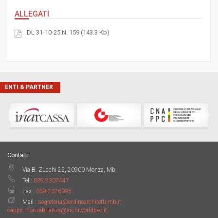
ALLEGATI
DL 31-10-25 N. 159 (143.3 Kb)
ENTI & PARTNER
Contatti
Via B. Zucchi 25, 20900 Monza, Mb
Tel :
039.2307447
Fax :
039.2326095
Mail :
segreteria@ordinearchitetti.mb.it
oappc.monzabrianza@archiworldpec.it