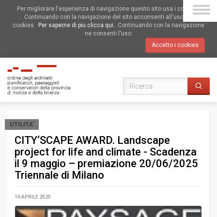
Per migliorare l'esperienza di navigazione questo sito usa i cookies.
Continuando con la navigazione del sito acconsenti all'uso dei
cookies.
Per saperne di piu clicca qui.
. Continuando con la navigazione
ne consenti l'uso.
Accetto i cookies
UTILITA'
CITY‘SCAPE AWARD. Landscape
project for life and climate - Scadenza
il 9 maggio – premiazione 20/06/2025
Triennale di Milano
16 APRILE 2025