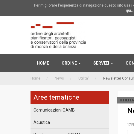
Per migliorare l'esperienza di navigazione questo sito usa 
qui.
.
HOME
ORDINE
SERVIZI
CON
Home
News
Utilita'
Newsletter Consul
Aree tematiche
UTILITA
N
Comunicazioni OAMB
Acustica
17 F