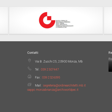
Contatti
Re
Ri
Via B. Zucchi 25, 20900 Monza, Mb
Tel :
039.2307447
Fax :
039.2326095
Mail :
segreteria@ordinearchitetti.mb.it
oappc.monzabrianza@archiworldpec.it