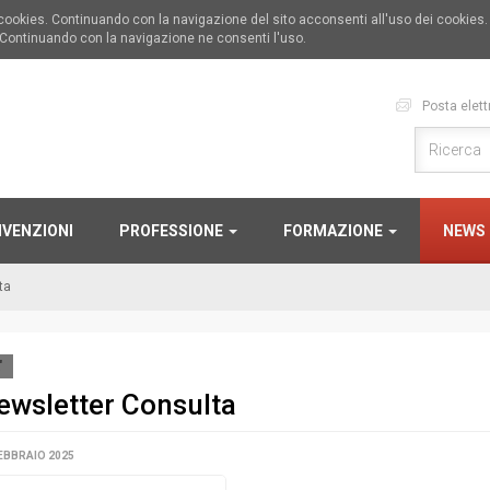
i cookies. Continuando con la navigazione del sito acconsenti all'uso dei cookies
 Continuando con la navigazione ne consenti l'uso.
Posta elett
VENZIONI
PROFESSIONE
FORMAZIONE
NEWS
ta
'
ewsletter Consulta
EBBRAIO 2025