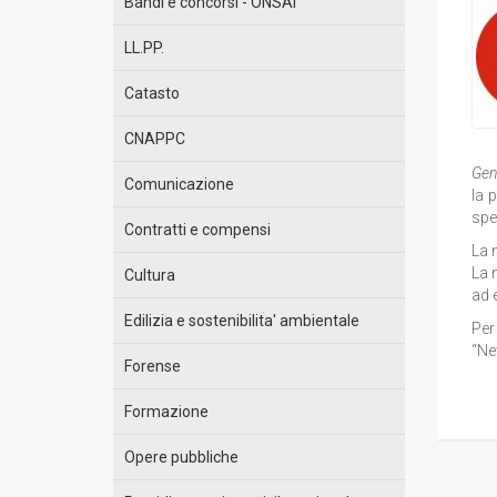
Bandi e concorsi - ONSAI
LL.PP.
Catasto
CNAPPC
Gent
Comunicazione
la 
spe
Contratti e compensi
La 
La n
Cultura
ad e
Edilizia e sostenibilita' ambientale
Per
“Ne
Forense
Formazione
Opere pubbliche