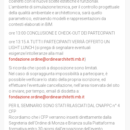
coerenti con le nuove scelte estetiche e funzionali.
L’ambiente di simulazione tecnica, per il controllo progettuale
della qualità ambientale e architettonica, sarà quello
parametrico, estraendo modelli e rappresentazioni da
contesti elaborati in BIM.
ore 13:00 CONCLUSIONE E CHECK-OUT DEI PARTECIPANTI
ore 13:15 A TUTTI I PARTECIPANTI VERRÀ OFFERTO UN
LIGHT LUNCH (si prega di segnalare eventuali
esigenze/intolleranze alla mail
fondazione.ordine@ordinearchitetti.mb.it
)
Si ricorda che i posti a disposizione sono limitati.
Nel caso di sopraggiunta impossibilità a partecipare, è
possibile verificare lo stato della propria iscrizione, ed
effettuare l'eventuale cancellazione, nell'area riservata del sito
o inviare, per tempo, email di disdetta a:
fondazione.ordine@ordinearchitetti.mb.it
PER IL SEMINARIO SONO STATI RILASCIATI DAL CNAPPC n° 4
CFP
Ricordiamo che i CFP verranno inseriti direttamente dalla
Segreteria dell'Ordine di Monza e Brianza sulla Piattaforma
formativa entro 30 giorni dall'erogazione dell'evento.