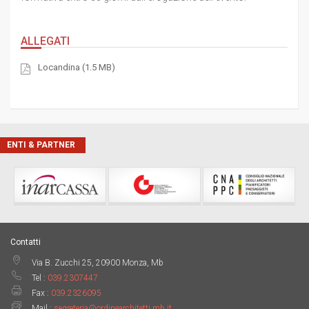
ALLEGATI
Locandina (1.5 MB)
ENTI & PARTNER
Contatti
Via B. Zucchi 25, 20900 Monza, Mb
Tel :
039.2307447
Fax :
039.2326095
Mail :
segreteria@ordinearchitetti.mb.it