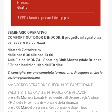
Prezzo:
Gratis
4 CFP rilasciati per architetti p.p.c.
SEMINARIO OPERATIVO
COMFORT OUTDOOR & INDOOR. Il progetto integrato tra
benessere e sicurezza
Martedì 7 ottobre pv.
dalle ore 8.30 alle ore 13.00
Aula Fisica: MONZA - Sporting Club Monza (viale Brianza
39): per iscrizioni sito dell'Ordine
Si consiglia, per una completa formazione, di seguire anche la
sezione pomeridiana.
ore 8:30 REGISTRAZIONE CHECK-IN DEI PARTECIPANTI
SALUTI ISTITUZIONALI E INTRODUZIONE AI LAVORI
ore 8:45 Michela Locati, Presidente dell’Ordine degli Architetti
P.P.C. della Provincia di Monza e della Brianza
ore 9:00 Marcello Balzani, Responsabile Scientifico