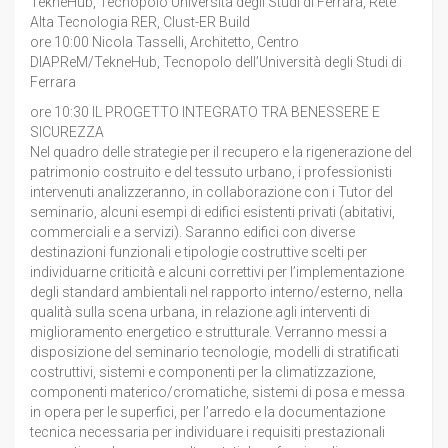
TekneHub, Tecnopolo Università degli Studi di Ferrara, Rete
Alta Tecnologia RER, Clust-ER Build
ore 10:00 Nicola Tasselli, Architetto, Centro
DIAPReM/TekneHub, Tecnopolo dell’Università degli Studi di
Ferrara
ore 10:30 IL PROGETTO INTEGRATO TRA BENESSERE E
SICUREZZA
Nel quadro delle strategie per il recupero e la rigenerazione del
patrimonio costruito e del tessuto urbano, i professionisti
intervenuti analizzeranno, in collaborazione con i Tutor del
seminario, alcuni esempi di edifici esistenti privati (abitativi,
commerciali e a servizi). Saranno edifici con diverse
destinazioni funzionali e tipologie costruttive scelti per
individuarne criticità e alcuni correttivi per l’implementazione
degli standard ambientali nel rapporto interno/esterno, nella
qualità sulla scena urbana, in relazione agli interventi di
miglioramento energetico e strutturale. Verranno messi a
disposizione del seminario tecnologie, modelli di stratificati
costruttivi, sistemi e componenti per la climatizzazione,
componenti materico/cromatiche, sistemi di posa e messa
in opera per le superfici, per l’arredo e la documentazione
tecnica necessaria per individuare i requisiti prestazionali