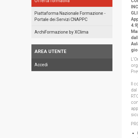
Offerta formativa
CO
INC
GLI
Piattaforma Nazionale Formazione -
App
Portale dei Servizi CNAPPC
4.9
Mar
ArchiFormazione by XClima
dal
Aul
gio
AREA UTENTE
L'Or
Accedi
org
Pre
Il 
dal
RTO
con
app
sic
PR