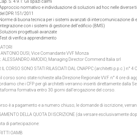
Cap. S. 4.9.1: Gli spazi calmi
Approccio normativo e individuazione di soluzioni ad hoc nelle diverse tip
del DPR 151/2011
Norme di buona tecnica per i sistemi avanzati di intercomunicazione di ed
Integrazione con i sistemi di gestione dell’edificio (BMS)
Soluzioni progettuali avanzate
Test di verifica apprendimento
LATORI
. ANTONIO DUSI, Vice Comandante VVF Monza
t. ALESSANDRO AMODIO, Managing Director Commend Italia srl
 IL CORSO SONO STATI RILASCIATI DAL CNAPPC (architetti p.p.c.) n° 4 
 il corso sono state richieste alla Direzione Regionale VV.F. n° 4 ore di a
ordiamo che i CFP per gli architetti verranno inseriti direttamente dalla Se
ttaforma formativa entro 30 giorni dall'erogazione del corso.
corso è a pagamento e a numero chiuso; le domande di iscrizione, verranno
AMENTO DELLA QUOTA DI ISCRIZIONE (da versare esclusivamente dopo ri
ta di partecipazione:
RITTI OAMB