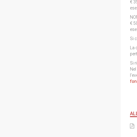
€ 3
ese
NON
€ 5
ese
Si 
La 
per
Si 
Nel
l'ev
fon
AL