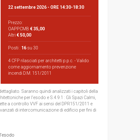
22 settembre 2026
- ORE 14:30-18:30
Prezzo:
OAPPCMB
€ 35,00
Altri
€ 50,00
Posti :
16
su 30
4 CFP rilasciati per architetti p.p.c. - Valido
come aggiornamento prevenzione
incendi D.M. 151/2011
tagliato. Saranno quindi analizzati i capitoli della
tettoniche per l’esodo e S.4.9.1 : Gli Spazi Calmi,
ggette a controllo VVF ai sensi del DPR151/2011 e
nzati di intercomunicazione di edificio per fini di
 l’esodo