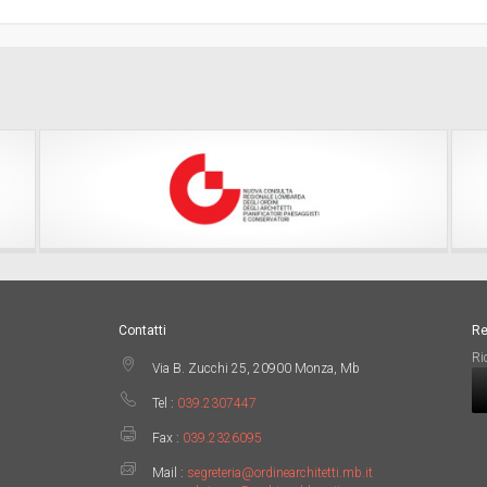
Contatti
Re
Ri
Via B. Zucchi 25, 20900 Monza, Mb
Tel :
039.2307447
Fax :
039.2326095
Mail :
segreteria@ordinearchitetti.mb.it