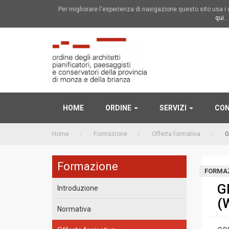
Per migliorare l'esperienza di navigazione questo sito usa 
qui.
.
HOME
ORDINE
SERVIZI
CON
Home
Formazione
Offerta formativa
G
Formazione
FORMA
G
Introduzione
(
Normativa