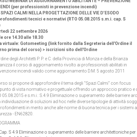
RSO/WEBINAR DI AGGIORNAMENTO ABILITANTE – PREVENZIONE
ENDI (per professionisti in prevenzione incendi)
 SPAZI CALMI NELLA PROGETTAZIONE DELLE VIE D’ESODO
rofondimenti tecnici e normativi (RTO 05.08.2015 s.m.i. cap. S
)
tedì 22 settembre 2026
le ore 14.30 alle 18.30
a virtuale: Gotomeeting (link fornito dalla Segreteria dell'Ordine il
rno prima del corso) > iscrizioni sito dell'Ordine
dine degli Architetti P. P. e C. della Provincia di Monza e della Brianza
anizza il corso di aggiornamento rivolto ai professionisti abilitati in
venzione incendi valido come aggiornamento D.M. 5 agosto 2011
corso si propone di approfondire il tema degli "Spazi Calmi" con focus
 punto di vista normativo e progettuale offrendo un approccio pratico e det
 05.08.2015 e s.m.i.: S.4.9 Eliminazione o superamento delle barriere archi
 individuazione di soluzioni ad hoc nelle diverse tipologie di attività so
rofondimenti in merito anche alle norme di buona tecnica per i sistemi ava
urezza - EN62820.
OGRAMMA
Cap. S 4.9 Eliminazione o superamento delle barriere architettoniche per