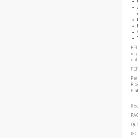
RE
ing
dot
PER
Per
Ric
Pia
Il 
PAG
Quo
ISC