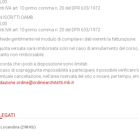
5,00
nti IVA art. 10 primo comma n. 20 del DPR 633/1972
 ISCRITTI OAMB
0,00
nti IVA art. 10 primo comma n. 20 del DPR 633/1972
chiede gentilmente nel modulo di compilare i dati inerenti la fatturazione.
quota versata sarà rimborsata solo nel caso di annullamento del corso, in 
tanto non rimborsabile.
ricorda che i posti a disposizione sono limitati.
 caso di sopraggiunta impossibilità a partecipare, è possibile verificare lo
entuale cancellazione, nell'area riservata del sito o inviare, per tempo, ema
dazione.ordine@ordinearchitetti.mb.it
LEGATI
Locandina (298 Kb)