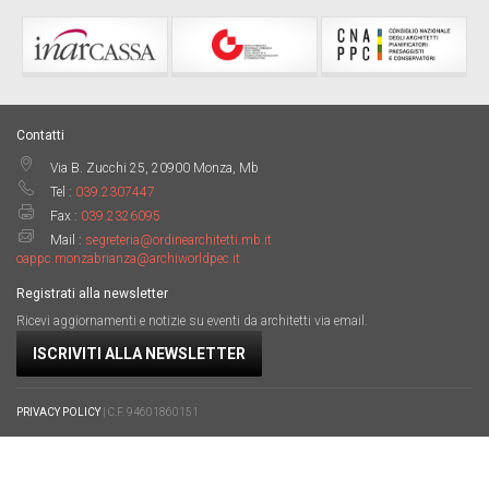
Contatti
Via B. Zucchi 25, 20900 Monza, Mb
Tel :
039.2307447
Fax :
039.2326095
Mail :
segreteria@ordinearchitetti.mb.it
oappc.monzabrianza@archiworldpec.it
Registrati alla newsletter
Ricevi aggiornamenti e notizie su eventi da architetti via email.
ISCRIVITI ALLA NEWSLETTER
PRIVACY POLICY
| C.F. 94601860151