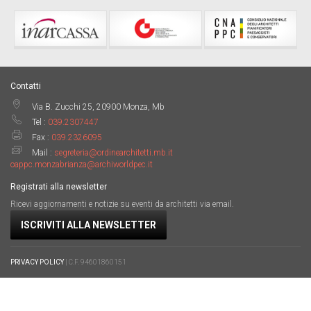
Contatti
Via B. Zucchi 25, 20900 Monza, Mb
Tel :
039.2307447
Fax :
039.2326095
Mail :
segreteria@ordinearchitetti.mb.it
oappc.monzabrianza@archiworldpec.it
Registrati alla newsletter
Ricevi aggiornamenti e notizie su eventi da architetti via email.
ISCRIVITI ALLA NEWSLETTER
PRIVACY POLICY
| C.F. 94601860151