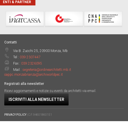
ENTI & PARTNER
Contatti
Via B. Zucchi 25, 20900 Monza, Mb
Tel :
039.2307447
Fax :
039.2326095
Mail :
segreteria@ordinearchitetti.mb.it
oappc.monzabrianza@archiworldpec.it
Registrati alla newsletter
Ricevi aggiornamenti e notizie su eventi da architetti via email.
ISCRIVITI ALLA NEWSLETTER
PRIVACY POLICY
| C.F. 94601860151