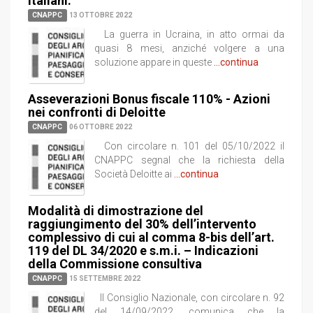
italiani.
CNAPPC
13 OTTOBRE 2022
La guerra in Ucraina, in atto ormai da
quasi 8 mesi, anziché volgere a una
soluzione appare in queste
...continua
Asseverazioni Bonus fiscale 110% - Azioni
nei confronti di Deloitte
CNAPPC
06 OTTOBRE 2022
Con circolare n. 101 del 05/10/2022 il
CNAPPC segnal che la richiesta della
Società Deloitte ai
...continua
Modalità di dimostrazione del
raggiungimento del 30% dell’intervento
complessivo di cui al comma 8-bis dell’art.
119 del DL 34/2020 e s.m.i. – Indicazioni
della Commissione consultiva
CNAPPC
15 SETTEMBRE 2022
Il Consiglio Nazionale, con circolare n. 92
del 14/09/2022, comunica che la