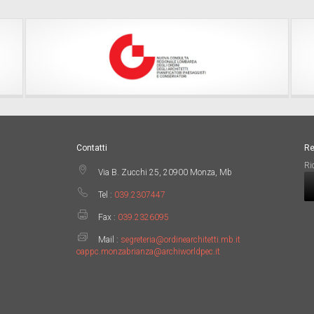
Contatti
Re
Ri
Via B. Zucchi 25, 20900 Monza, Mb
Tel :
039.2307447
Fax :
039.2326095
Mail :
segreteria@ordinearchitetti.mb.it
oappc.monzabrianza@archiworldpec.it