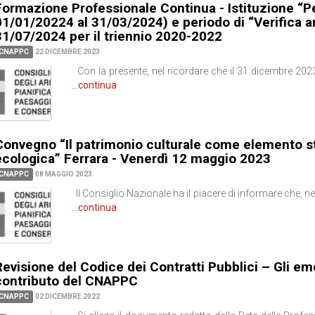
Formazione Professionale Continua - Istituzione “Per
01/01/20224 al 31/03/2024) e periodo di “Verifica a
31/07/2024 per il triennio 2020-2022
CNAPPC
22 DICEMBRE 2023
Con la presente, nel ricordare che il 31 dicembre 202
...continua
Convegno “Il patrimonio culturale come elemento st
ecologica” Ferrara - Venerdì 12 maggio 2023
CNAPPC
08 MAGGIO 2023
Il Consiglio Nazionale ha il piacere di informare che, n
...continua
Revisione del Codice dei Contratti Pubblici – Gli e
contributo del CNAPPC
CNAPPC
02 DICEMBRE 2022