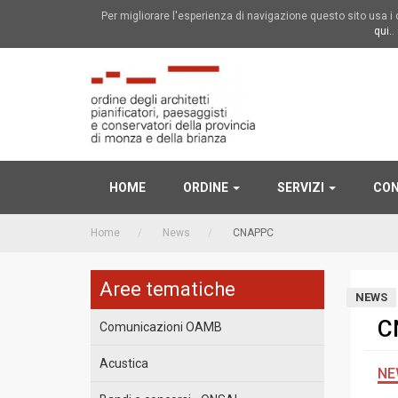
Per migliorare l'esperienza di navigazione questo sito usa 
qui.
.
HOME
ORDINE
SERVIZI
CON
Home
News
CNAPPC
Aree tematiche
NEWS
C
Comunicazioni OAMB
Acustica
NE