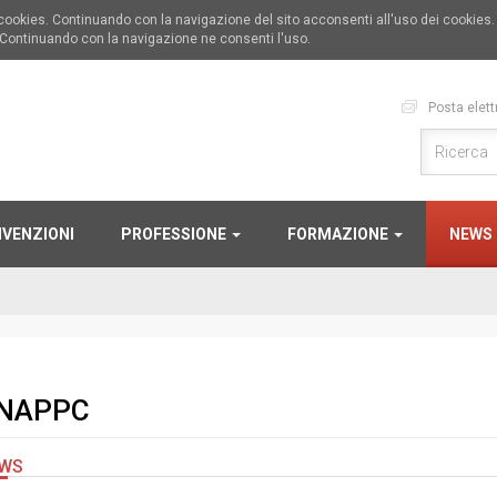
i cookies. Continuando con la navigazione del sito acconsenti all'uso dei cookies
 Continuando con la navigazione ne consenti l'uso.
Posta elett
VENZIONI
PROFESSIONE
FORMAZIONE
NEWS
NAPPC
WS