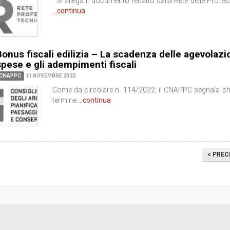
Si allega il documento redatto dalla Rete delle Profe
...continua
Bonus fiscali edilizia – La scadenza delle agevolazio
spese e gli adempimenti fiscali
CNAPPC
11 NOVEMBRE 2022
Come da circolare n. 114/2022, il CNAPPC segnala che
termine
...continua
< PREC