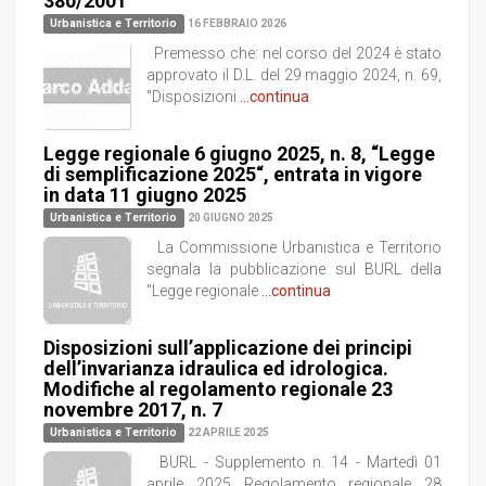
380/2001
Urbanistica e Territorio
16 FEBBRAIO 2026
Premesso che: nel corso del 2024 è stato
approvato il D.L. del 29 maggio 2024, n. 69,
"Disposizioni
...continua
Legge regionale 6 giugno 2025, n. 8, “Legge
di semplificazione 2025“, entrata in vigore
in data 11 giugno 2025
Urbanistica e Territorio
20 GIUGNO 2025
La Commissione Urbanistica e Territorio
segnala la pubblicazione sul BURL della
"Legge regionale
...continua
Disposizioni sull’applicazione dei principi
dell’invarianza idraulica ed idrologica.
Modifiche al regolamento regionale 23
novembre 2017, n. 7
Urbanistica e Territorio
22 APRILE 2025
BURL - Supplemento n. 14 - Martedì 01
aprile 2025 Regolamento regionale 28