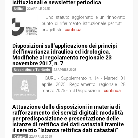
istituzionali e newsletter periodica
Utilita'
22 APRILE 2025
Uno statuto aggiornato e un rinnovato
punto di riferimento istituzionale per tutti i
progettisti
...continua
Disposizioni sull’applicazione dei principi
dell’invarianza idraulica ed idrologica.
Modifiche al regolamento regionale 23
novembre 2017, n. 7
Urbanistica e Territorio
22 APRILE 2025
BURL - Supplemento n. 14 - Martedì 01
aprile 2025 Regolamento regionale 28
marzo 2025 - n. 3 Disposizioni
...continua
Attuazione delle disposizioni in materia di
rafforzamento dei servizi digitali: modalità
per predisposizione e presentazione delle
istanze di rettifica dei dati catastali tramite
il servizio “Istanza rettifica dati catastali”
Catasto
22 APRILE 2025